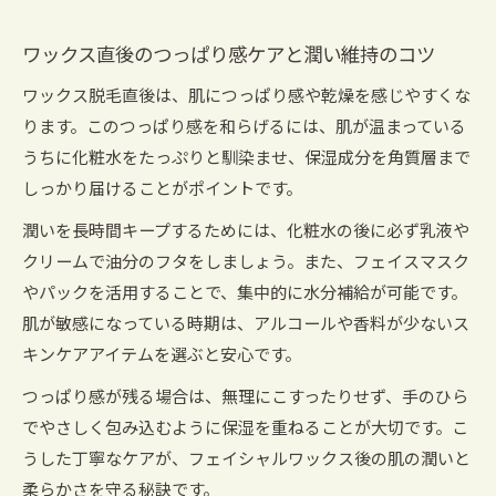
注意点
ワックス直後のつっぱり感ケアと潤い維持のコツ
ワックス施術後の肌バリア回復を助ける保湿ケ
ア
ワックス脱毛直後は、肌につっぱり感や乾燥を感じやすくな
ります。このつっぱり感を和らげるには、肌が温まっている
潤いを保つフェイシャルワックスの秘訣
うちに化粧水をたっぷりと馴染ませ、保湿成分を角質層まで
潤いを守るためのフェイシャルワックス施術前
しっかり届けることがポイントです。
後ケア
潤いを長時間キープするためには、化粧水の後に必ず乳液や
乾燥肌に効果的なスキンケアで透明感アップ
クリームで油分のフタをしましょう。また、フェイスマスク
フェイシャルワックス後に取り入れたい保湿ア
やパックを活用することで、集中的に水分補給が可能です。
イテム
肌が敏感になっている時期は、アルコールや香料が少ないス
ワックス後の肌に潤いを与えるインナーケア法
キンケアアイテムを選ぶと安心です。
スキンケアで引き出すフェイシャルワックスの
つっぱり感が残る場合は、無理にこすったりせず、手のひら
美肌効果
でやさしく包み込むように保湿を重ねることが大切です。こ
敏感な乾燥肌に最適なケア方法とは
うした丁寧なケアが、フェイシャルワックス後の肌の潤いと
敏感な乾燥肌にやさしいフェイシャルワックス
柔らかさを守る秘訣です。