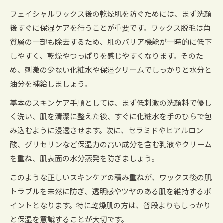
策ポイント
フェイシャルワックス後の乾燥肌を防ぐためには、まず洗顔
スキンケアで守る乾燥肌のバリア機能と潤い維
後すぐに保湿ケアを行うことが重要です。ワックス脱毛は角
持術
質層の一部も除去するため、肌のバリア機能が一時的に低下
フェイシャルワックス前後の保湿ケア徹底ガイ
しやすく、乾燥やつっぱりを感じやすくなります。そのた
ド
め、刺激の少ない化粧水や保湿クリームでしっかりと水分と
油分を補給しましょう。
乾燥肌さん向けスキンケア成分の正しい選び方
フェイシャルワックス施術後に避けたいNG行
基本のスキンケア手順としては、まず低刺激の洗顔料で優し
動
く洗い、肌を清潔に整えた後、すぐに化粧水を手のひらで包
ワックス施術で敏感になる肌の守り方
み込むように浸透させます。次に、セラミドやヒアルロン
酸、グリセリンなど保湿力の高い成分を含む乳液やクリーム
フェイシャルワックス後の敏感肌に最適なスキ
を重ね、肌表面の水分蒸発を防ぎましょう。
ンケア手順
赤み・ひりつき予防のフェイシャルワックス後
このような正しいスキンケアの積み重ねが、ワックス後の肌
ケア法
トラブルを未然に防ぎ、透明感やツヤのある肌を維持するポ
イントとなります。特に乾燥肌の方は、普段よりもしっかり
敏感肌のための低刺激スキンケア製品の選び方
と保湿を意識することが大切です。
フェイシャルワックス後24時間の過ごし方と