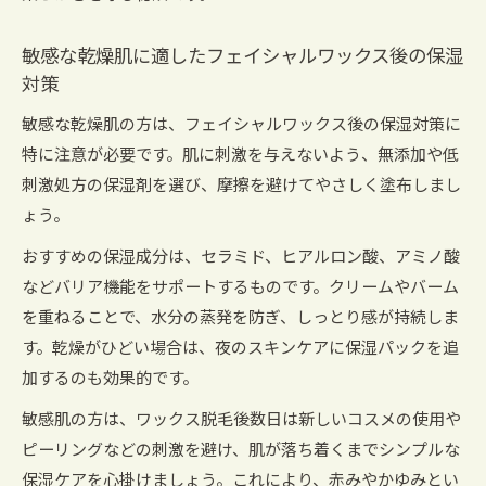
スキンケア
トラブルを防ぐためのフェイシャルワックス後
敏感な乾燥肌に適したフェイシャルワックス後の保湿
アフターケア
対策
低刺激処方で叶える安心の乾燥肌向けスキンケ
敏感な乾燥肌の方は、フェイシャルワックス後の保湿対策に
ア
特に注意が必要です。肌に刺激を与えないよう、無添加や低
フェイシャルワックス施術後の回復サイクルと
刺激処方の保湿剤を選び、摩擦を避けてやさしく塗布しまし
ケアの工夫
ょう。
乾燥が進みやすい時期の特別なスキンケア提案
おすすめの保湿成分は、セラミド、ヒアルロン酸、アミノ酸
正しいスキンケア習慣で美肌を叶える
などバリア機能をサポートするものです。クリームやバーム
フェイシャルワックス後に始める美肌スキンケ
を重ねることで、水分の蒸発を防ぎ、しっとり感が持続しま
ア習慣
す。乾燥がひどい場合は、夜のスキンケアに保湿パックを追
乾燥肌対策に欠かせない毎日のスキンケアルー
加するのも効果的です。
ル
敏感肌の方は、ワックス脱毛後数日は新しいコスメの使用や
フェイシャルワックスと美肌を両立する生活習
ピーリングなどの刺激を避け、肌が落ち着くまでシンプルな
慣
保湿ケアを心掛けましょう。これにより、赤みやかゆみとい