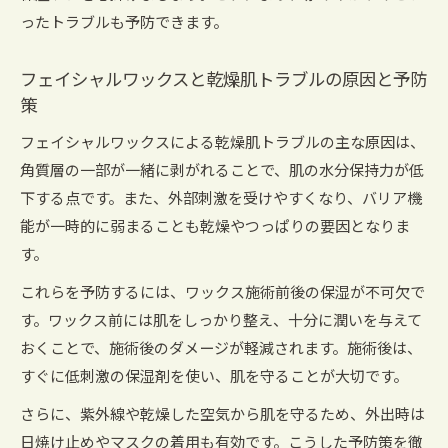
潤い美肌を育てるためのフェイシャルケアのポ
ったトラブルも予防できます。
イント
肌質改善に役立つスキンケア実践のコツ
フェイシャルワックスと乾燥肌トラブルの原因と予防
策
フェイシャルワックスによる乾燥肌トラブルの主な原因は、
角質層の一部が一緒に剥がれることで、肌の水分保持力が低
下する点です。また、外部刺激を受けやすくなり、バリア機
能が一時的に弱まることも乾燥やつっぱりの要因となりま
す。
これらを予防するには、ワックス施術前後の保湿が不可欠で
す。ワックス前には肌をしっかり整え、十分に潤いを与えて
おくことで、施術後のダメージが軽減されます。施術後は、
すぐに低刺激の保湿剤を使い、肌を守ることが大切です。
さらに、紫外線や乾燥した空気から肌を守るため、外出時は
日焼け止めやマスクの着用も有効です。こうした予防策を徹