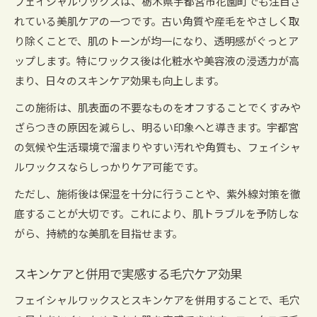
フェイシャルワックスは、栃木県宇都宮市花園町でも注目さ
毛穴洗浄とスキンケアで悩みを根本から改善
れている美肌ケアの一つです。古い角質や産毛をやさしく取
り除くことで、肌のトーンが均一になり、透明感がぐっとア
口コミで話題のスキンケア法を徹底解説
ップします。特にワックス後は化粧水や美容液の浸透力が高
日々のダメージケアが透明感を引き出す理由
まり、日々のスキンケア効果も向上します。
ダメージケアが肌の透明感に与える影響と実践
この施術は、肌表面の不要なものをオフすることでくすみや
法
ざらつきの原因を減らし、明るい印象へと導きます。宇都宮
フェイシャルワックスで毎日できるダメージ予
の気候や生活環境で溜まりやすい汚れや角質も、フェイシャ
防
ルワックスならしっかりケア可能です。
スキンケアで守る日常の肌バリア強化ポイント
ただし、施術後は保湿を十分に行うことや、紫外線対策を徹
宇都宮で注目のダメージケア習慣を紹介
底することが大切です。これにより、肌トラブルを予防しな
継続ケアが導く毛穴とくすみのトータル対策
がら、持続的な美肌を目指せます。
フェイシャルワックスで始める毛穴・くすみ対策
毛穴ケアに強いフェイシャルワックスの効果と
スキンケアと併用で実感する毛穴ケア効果
は
フェイシャルワックスとスキンケアを併用することで、毛穴
くすみ改善に役立つスキンケアの選び方