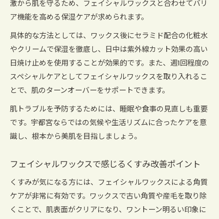
激から肌を守るため、フェイシャルワックスと合わせてバリ
手軽なスキンケアで透明感美肌を目指すポイン
ア機能を高める保湿ケアが求められます。
ト
自宅ケアで実践できる毛穴・くすみ対策術
具体的な方法としては、ワックス後にセラミド配合の化粧水
やクリームで保湿を徹底し、日中は紫外線カット効果の高い
ダメージケアと保湿の両立で美肌維持を実現
日焼け止めを使用することが効果的です。また、週1回程度の
スペシャルケアとしてフェイシャルワックスを取り入れるこ
とで、肌のターンオーバーをサポートできます。
肌トラブルを予防するためには、睡眠や食事の見直しも重要
です。宇都宮ならではの気候や生活リズムに合ったケアを意
識し、根本から美肌を目指しましょう。
フェイシャルワックスで感じるくすみ改善ポイント
くすみが気になる方には、フェイシャルワックスによる角質
ケアが非常に有効です。ワックスで古い角質や産毛を取り除
くことで、肌表面がクリアになり、ワントーン明るい印象に