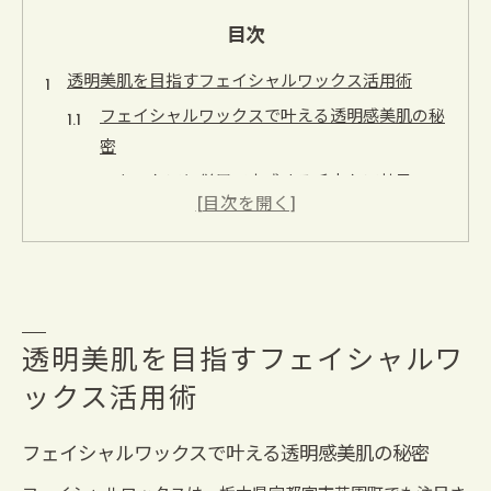
目次
透明美肌を目指すフェイシャルワックス活用術
フェイシャルワックスで叶える透明感美肌の秘
密
スキンケアと併用で実感する毛穴ケア効果
宇都宮の肌管理に最適なダメージケア方法
フェイシャルワックスで感じるくすみ改善ポイ
ント
肌が敏感な方も安心のスキンケア活用法
スキンケアの新常識で叶える宇都宮の肌管理法
透明美肌を目指すフェイシャルワ
スキンケア最新トレンドで透明感をサポート
ックス活用術
フェイシャルワックスを取り入れた毎日の肌管
フェイシャルワックスで叶える透明感美肌の秘密
理術
宇都宮の生活環境に合うスキンケア選びの極意