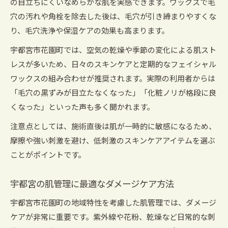
の目立ちにくいなめらかな肌を実感できます。ワックスで毛
宇都宮の肌悩みを解決するダメージケア実践法
穴の汚れや角栓を除去した後は、毛穴が引き締まりやすくな
フェイシャルワックス後の肌管理で透明感アッ
り、毛穴洗浄や保湿ケアの効果も高まります。
プ
宇都宮市花園町では、空気の乾燥や季節の変化による肌スト
スキンケアとワックス併用で美肌へ導く秘訣
レスが多いため、日々のスキンケアと定期的なフェイシャル
敏感肌にも嬉しいスキンケア実践ポイント
ワックスの組み合わせが推奨されます。実際の利用者からは
敏感肌を守るスキンケアとダメージケアの基礎
「毛穴の黒ずみが目立たなくなった」「化粧ノリが格段に良
フェイシャルワックスが叶える優しい毛穴ケア
くなった」といった声も多く聞かれます。
剥離なし施術とスキンケアで敏感肌も安心
注意点としては、施術直後は肌が一時的に敏感になるため、
宇都宮で選ばれる敏感肌向けスキンケア法
摩擦や強い刺激を避け、低刺激のスキンケアアイテムを選ぶ
日常でできるダメージケアと保湿テクニック
ことがポイントです。
忙しい女性へ自宅で簡単ダメージケアのすすめ
宇都宮の肌管理に最適なダメージケア方法
忙しい毎日に役立つ時短スキンケアのコツ
フェイシャルワックスを自宅で手軽に取り入れ
宇都宮市花園町の地域特性を考慮した肌管理では、ダメージ
る方法
ケアが非常に重要です。紫外線や花粉、乾燥など日常的な刺