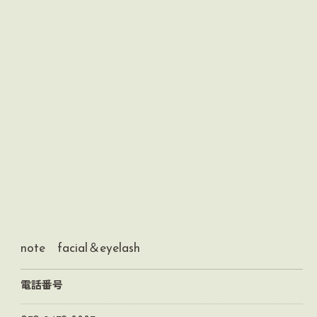
note facial＆eyelash
電話番号