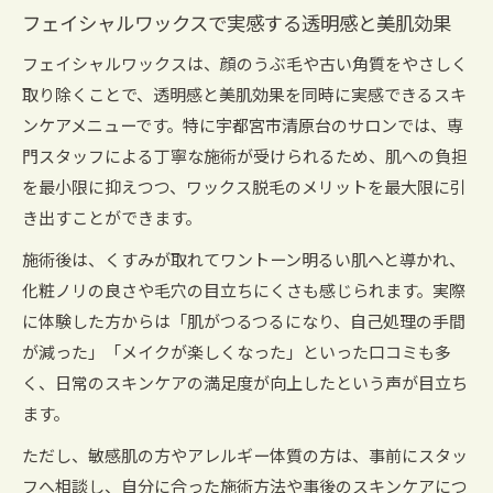
流れ
フェイシャルワックスで実感する透明感と美肌効果
スキンケア効果が続くワックス脱毛の驚き
フェイシャルワックスは、顔のうぶ毛や古い角質をやさしく
ワックス脱毛で長持ちするスキンケアのポイン
取り除くことで、透明感と美肌効果を同時に実感できるスキ
ト
ンケアメニューです。特に宇都宮市清原台のサロンでは、専
フェイシャルワックス後に感じる持続的な美肌
門スタッフによる丁寧な施術が受けられるため、肌への負担
効果
を最小限に抑えつつ、ワックス脱毛のメリットを最大限に引
肌への負担を抑えたワックス脱毛とスキンケア
き出すことができます。
の工夫
施術後は、くすみが取れてワントーン明るい肌へと導かれ、
日常のスキンケアと相乗効果を生むワックス脱
化粧ノリの良さや毛穴の目立ちにくさも感じられます。実際
毛
に体験した方からは「肌がつるつるになり、自己処理の手間
フェイシャルワックスで毛穴汚れをしっかりオ
が減った」「メイクが楽しくなった」といった口コミも多
フ
く、日常のスキンケアの満足度が向上したという声が目立ち
産毛ケアならフェイシャルワックスで決まり
ます。
フェイシャルワックスで叶える産毛ケアの新常
ただし、敏感肌の方やアレルギー体質の方は、事前にスタッ
識
フへ相談し、自分に合った施術方法や事後のスキンケアにつ