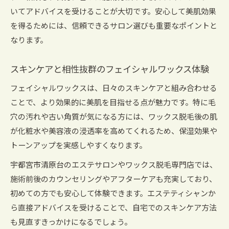
産毛とスキンケアの関係を深掘り解説
いてアドバイスを受けることが大切です。安心して美肌効果
フェイシャルワックスで透明感ある肌へ導く方
を得るためには、信頼できるサロン選びも重要なポイントと
法
なります。
顔の産毛処理にフェイシャルワックスが選ばれ
スキンケアと相性抜群のフェイシャルワックス体験
る理由
フェイシャルワックス後のスキンケアアドバイ
フェイシャルワックスは、日々のスキンケアと組み合わせる
ス
ことで、より効果的に美肌を目指せる点が魅力です。特に毛
穴の汚れや古い角質が気になる方には、ワックス脱毛後の肌
毛穴の悩みにワックス脱毛が有効な理由
が化粧水や美容液の浸透率を高めてくれるため、保湿効果や
毛穴の悩みを解消するフェイシャルワックスの
トーンアップを実感しやすくなります。
秘密
フェイシャルワックスで毛穴洗浄効果を実感
宇都宮市清原台のエステサロンやワックス脱毛専門店では、
施術前後のカウンセリングやアフターケアも充実しており、
スキンケアの一環としてのワックス脱毛活用法
初めての方でも安心して体験できます。エステティシャンか
毛穴ケアで人気のフェイシャルワックス体験談
ら直接アドバイスを受けることで、自宅でのスキンケア方法
フェイシャルワックスがもたらす毛穴引き締め
も見直すきっかけになるでしょう。
効果