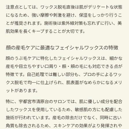
注意点としては、ワックス脱毛直後は肌がデリケートな状態
自分でも実感できるフェイシャルワックス後の変化
になるため、強い摩擦や刺激を避け、保湿をしっかり行うこ
フェイシャルワックス後の肌変化とスキンケア
とが推奨されます。施術後は紫外線対策も忘れずに行い、美
実感
肌効果を長くキープすることが大切です。
透明感アップを感じるワックス脱毛後の生活
フェイシャルワックスで得られるツルツル肌の
顔の産毛ケアに最適なフェイシャルワックスの特徴
理由
顔のうぶ毛ケアに特化したフェイシャルワックスは、細かな
ワックス脱毛後のスキンケアポイントを徹底解
産毛や目立ちやすい口周り・額・頬の毛にも対応できる点が
説
特徴です。自己処理では難しい部分も、プロの手によるワッ
フェイシャルワックス後に変わるメイクの仕上
クス脱毛で均一に仕上げられ、肌表面がなめらかになるメリ
がり
ットがあります。
セルフケアを超えたスキンケア新習慣のススメ
特に、宇都宮市清原台のサロンでは、肌に優しい成分を配合
フェイシャルワックスで始める新しいスキンケ
したワックスを使用しているため、敏感肌の方にも配慮した
ア習慣
施術が行われています。産毛の除去だけでなく、同時に古い
セルフケアからプロのフェイシャルワックスへ
角質も除去されるため、スキンケアの効果がより発揮されや