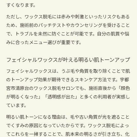
移行のメリット
すくなります。
毎日のスキンケアにフェイシャルワックスをプ
ただし、ワックス脱毛には赤みや刺激といったリスクもある
ラス
ため、施術前のパッチテストやカウンセリングを受けること
フェイシャルワックスが変える肌のセルフケア
で、トラブルを未然に防ぐことが可能です。自分の肌質や悩
意識
みに合ったメニュー選びが重要です。
ワックス脱毛で実感するスキンケア効果の進化
フェイシャルワックスが叶える明るい肌トーンアップ
フェイシャルワックスは、うぶ毛や角質を取り除くことで肌
のトーンアップ効果が期待できるスキンケア方法です。宇都
宮市清原台のワックス脱毛サロンでも、施術直後から「顔色
が明るくなった」「透明感が出た」と多くの利用者が実感し
ています。
明るい肌トーンになる理由は、毛や古い角質が光を遮ること
でくすみの原因となっていたからです。ワックス脱毛によっ
てこれらを一掃することで、肌本来の明るさが引き立ち、化