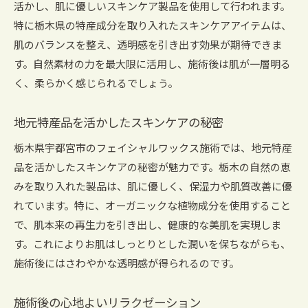
活かし、肌に優しいスキンケア製品を使用して行われます。
特産品を活用したスキンケア術
特に栃木県の特産成分を取り入れたスキンケアアイテムは、
フェイシャルワックスで得られる心の解放
肌のバランスを整え、透明感を引き出す効果が期待できま
芦沼町でのフェイシャルワックス自然と融合したス
す。自然素材の力を最大限に活用し、施術後は肌が一層明る
キンケアの魅力
く、柔らかく感じられるでしょう。
自然のエネルギーを肌で感じる体験
地元の自然素材を活かした施術
地元特産品を活かしたスキンケアの秘密
芦沼町でしか味わえないスキンケア
栃木県宇都宮市のフェイシャルワックス施術では、地元特産
自然の癒しを体感できるフェイシャルワックス
品を活かしたスキンケアの秘密が魅力です。栃木の自然の恵
地元成分で実現する透明感
みを取り入れた製品は、肌に優しく、保湿力や肌質改善に優
心を和ませる自然の風景と共に
れています。特に、オーガニックな植物成分を使用すること
透明感あふれる肌へ栃木の地元成分で実現するフェ
で、肌本来の再生力を引き出し、健康的な美肌を実現しま
イシャルワックス
す。これによりお肌はしっとりとした潤いを保ちながらも、
施術後にはさわやかな透明感が得られるのです。
透明感を引き出す秘密の成分
地元の恵みを肌に届ける方法
施術後の心地よいリラクゼーション