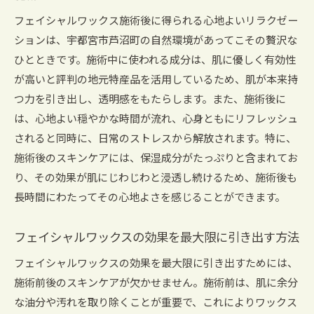
栃木の特産品を活用した施術の魅力
フェイシャルワックス施術後に得られる心地よいリラクゼー
フェイシャルワックスで感じる肌の変化
ションは、宇都宮市芦沼町の自然環境があってこその贅沢な
地元成分で叶える美肌
ひとときです。施術中に使われる成分は、肌に優しく有効性
肌を輝かせる施術の効果
が高いと評判の地元特産品を活用しているため、肌が本来持
フェイシャルワックスが叶える四季折々の美しさ芦
つ力を引き出し、透明感をもたらします。また、施術後に
沼町で体験
は、心地よい穏やかな時間が流れ、心身ともにリフレッシュ
四季ごとの美を引き出す秘訣
されると同時に、日常のストレスから解放されます。特に、
芦沼町の自然と共に楽しむ美肌体験
施術後のスキンケアには、保湿成分がたっぷりと含まれてお
り、その効果が肌にじわじわと浸透し続けるため、施術後も
季節ごとの特別なケアとは
長時間にわたってその心地よさを感じることができます。
フェイシャルワックスで感じる季節の変化
肌に優しい四季折々の施術
フェイシャルワックスの効果を最大限に引き出す方法
自然の美を肌で感じる方法
フェイシャルワックスの効果を最大限に引き出すためには、
リフレッシュの旅栃木の自然と共にフェイシャルワ
施術前後のスキンケアが欠かせません。施術前は、肌に余分
ックスを堪能
な油分や汚れを取り除くことが重要で、これによりワックス
リフレッシュ効果抜群の施術体験