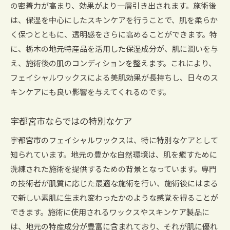
の密着力が高まり、効果がより一層引き出されます。施術後
自然と共に過ごす贅沢な時間
は、保湿を中心にしたスキンケアを行うことで、肌を柔らか
フェイシャルワックスで心も体もリフレッシュ
く保つとともに、透明感をさらに高めることができます。特
宇都宮市で体験する特別な旅
に、栃木の地元特産品を活用した保湿成分が、肌に潤いを与
心を癒す自然の贈り物
え、施術後の肌のコンディションを整えます。これにより、
フェイシャルワックスによる美肌効果が長持ちし、日々のス
施術後の爽快感を楽しむ
キンケアにも良い影響を与えてくれるのです。
スキンケアと観光の融合フェイシャルワックスで栃
木を満喫
宇都宮市ならではの特別なケア
スキンケアと観光を楽しむ贅沢な時間
宇都宮市のフェイシャルワックスは、特に特別なケアとして
フェイシャルワックスで栃木の魅力を再発見
知られています。地元の豊かな自然環境は、肌を癒すために
観光と一緒に楽しむスキンケア体験
洗練された施術を提供するための背景となっています。専門
地元の魅力を肌で感じる旅
の技術者が肌質に応じた最適な施術を行い、施術後にはまる
フェイシャルワックスで観光をより充実
で新しい素肌に生まれ変わったかのような感覚を得ることが
心も肌も満たされる栃木の旅
できます。施術に使用されるワックスやスキンケア製品に
宇都宮市のフェイシャルワックス施術で心も肌も癒
は、地元の特産成分が豊富に含まれており、それが肌に優れ