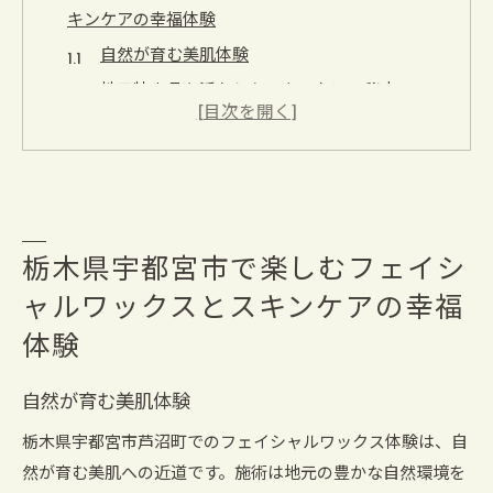
キンケアの幸福体験
自然が育む美肌体験
地元特産品を活かしたスキンケアの秘密
施術後の心地よいリラクゼーション
フェイシャルワックスの効果を最大限に引き出
す方法
宇都宮市ならではの特別なケア
フェイシャルワックスで得られる透明感
栃木県宇都宮市で楽しむフェイシ
フェイシャルワックスで肌も心もリフレッシュ栃木
ャルワックスとスキンケアの幸福
ならではの特別ケア
体験
肌に優しいフェイシャルワックスの魅力
心身を癒す施術の流儀
自然が育む美肌体験
栃木の自然と共鳴する美しさ
栃木県宇都宮市芦沼町でのフェイシャルワックス体験は、自
リフレッシュ効果抜群の施術とは
然が育む美肌への近道です。施術は地元の豊かな自然環境を