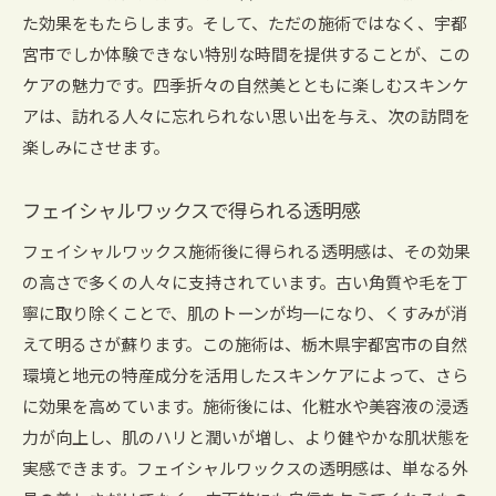
される旅
た効果をもたらします。そして、ただの施術ではなく、宇都
宮市でしか体験できない特別な時間を提供することが、この
心を癒す施術の秘密
ケアの魅力です。四季折々の自然美とともに楽しむスキンケ
肌を癒すフェイシャルワックスの効果
アは、訪れる人々に忘れられない思い出を与え、次の訪問を
宇都宮市で感じる心地よさ
楽しみにさせます。
地元の魅力を堪能するスキンケア
心身をリフレッシュする施術体験
フェイシャルワックスで得られる透明感
フェイシャルワックスで癒される理由
フェイシャルワックス施術後に得られる透明感は、その効果
の高さで多くの人々に支持されています。古い角質や毛を丁
寧に取り除くことで、肌のトーンが均一になり、くすみが消
えて明るさが蘇ります。この施術は、栃木県宇都宮市の自然
環境と地元の特産成分を活用したスキンケアによって、さら
に効果を高めています。施術後には、化粧水や美容液の浸透
力が向上し、肌のハリと潤いが増し、より健やかな肌状態を
実感できます。フェイシャルワックスの透明感は、単なる外