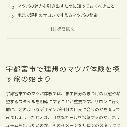
マツパの魅力を引き出すために知っておくべきこと
地元で評判のサロンで叶えるマツパの秘密
理想のまつげを手に入れるためのサロン選びのポイ
ント
施術後のまつげを美しく維持するケア方法を徹底解
説
マツパ施術前の重要なカウンセリングで理想を実現
マツパが与える目元の印象変化と自分らしさの表現
宇都宮市で理想のマツパ体験を探
宇都宮市で見つけるマツパ体験で新しい自分を発見
す旅の始まり
宇都宮市でのマツパ体験では、まず自分のまつげの状態や希
望するスタイルを明確にすることが重要です。サロンに行く
前に、どのようなデザインが自分の目元に合うのかを考えて
みましょう。たとえば、自然なカールを希望するのか、ボリ
ュームを出したいのか、そのイメージをサロンのスタッフに