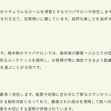
ン
目元美人におすすめのビューティースポット
のナチュラルなカールを得意とするマツパサロンが存在しま
まつ毛ケア商品が揃うショップ紹介
元を引き立て、日常使いに適しています。自然な美しさを追求
プロが通うビューティースポット
目元を引き立てるメイクスポット
まつ毛パーマ後のアフターケアスポット
栃木県でマツパを楽しむために知っておきたい重要な情報
マツパの基本知識とそのメリット
す。栃木県のマツパサロンでは、施術者が顧客一人ひとりの
的なメンテナンスを提供し、お客様が常に満足できるよう配
栃木県でのマツパのトレンド
を選ぶことが大切です。
施術前に知っておきたい健康情報
マツパの持ちを良くするためのアドバイス
栃木県内の優れたサロン紹介
マツパ初心者のためのQ&A
数多く存在します。肌質や状態に合わせた丁寧なカウンセリ
きる施術内容となっており、厳選された成分を使用して肌へ
康を大切にする姿勢が評価されています。