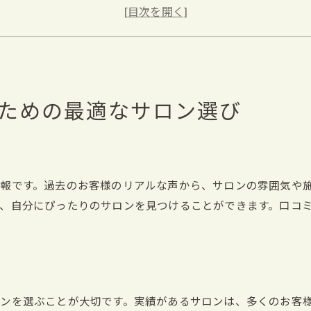
カウンセリングの充実度をチェック
予約の取りやすさと待ち時間
料金設定とサービスのバランス
サロンの衛生管理と安全性
自然な仕上がりを実現する栃木県のマツパサロン特集
ための最適なサロン選び
ナチュラルなカールを得意とするサロン
自然な仕上がりのための技術力
肌に優しい施術を行うサロン
報です。過去のお客様のリアルな声から、サロンの雰囲気や
長持ちする自然な仕上がりの秘訣
、自分にぴったりのサロンを見つけることができます。口コ
口コミで高評価のナチュラルサロン
実際の施術例とその評価
栃木県で理想のマツパを手に入れるためのプロのアドバイ
プロが教えるサロン選びのポイント
ンを選ぶことが大切です。実績があるサロンは、多くのお客
理想のカールを伝えるカウンセリングのコツ