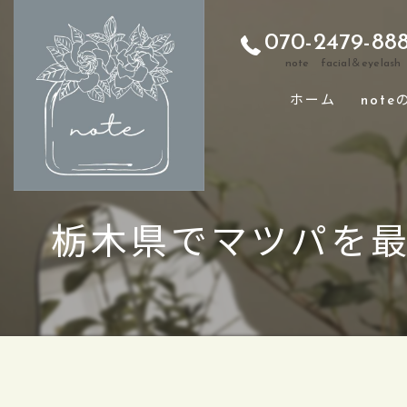
070-2479-88
note facial＆eyelash
ホーム
note
栃木県でマツパを