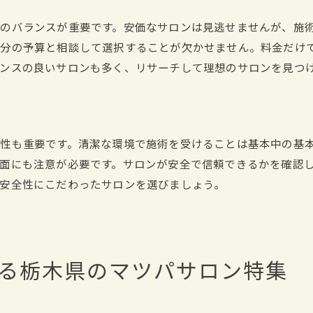
パーソナルカラーに合わせたデザイン
まつ毛の健康状態を保つケア方法
のバランスが重要です。安価なサロンは見逃せませんが、施
目元を引き立てるメイクのコツ
自分の予算と相談して選択することが欠かせません。料金だけ
ンスの良いサロンも多く、リサーチして理想のサロンを見つ
目元美人になるための生活習慣
栃木県の目元美人サロン特集
栃木県内で自分に合ったマツパスタイルを見つけるヒント
自分に合ったデザインを見つける方法
性も重要です。清潔な環境で施術を受けることは基本中の基
パーソナル診断で最適なスタイルを選ぶ
面にも注意が必要です。サロンが安全で信頼できるかを確認
安全性にこだわったサロンを選びましょう。
サロンの施術例から選ぶスタイル
季節に合わせたスタイルの選び方
プロのアドバイスを活用する方法
自分だけのオリジナルスタイルを作る
る栃木県のマツパサロン特集
マツパで目元を引き立てるための栃木県内おすすめスポッ
マツパ後に訪れたいリラクゼーションスポット