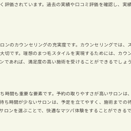
く評価されています。過去の実績や口コミ評価を確認し、実
施術前の準備とアフターケア
マツパの持ちを良くするための生活習慣
プロの視点から見たおすすめサロン
トレンドを取り入れた最新スタイル
マツパ初心者必見！栃木県で人気のスタイルとその特徴
ロンのカウンセリングの充実度です。カウンセリングでは、
大切です。理想のまつ毛スタイルを実現するためには、カウ
初心者におすすめのナチュラルスタイル
ンであれば、満足度の高い施術を受けることができるでしょ
ぱっちりとした仕上がりの特徴
デザインの幅広さと選び方
人気のカールデザインとその効果
初めてでも安心のサロン選び
ち時間も重要な要素です。予約の取りやすさが高いサロンは
待ち時間が少ないサロンは、予定を立てやすく、施術までの
初心者に優しいカウンセリング
サロンを選ぶことで、快適なマツパ体験をすることができる
栃木県のマツパサロンで目元美人になるためのポイント
目元美人を実現するカウンセリング