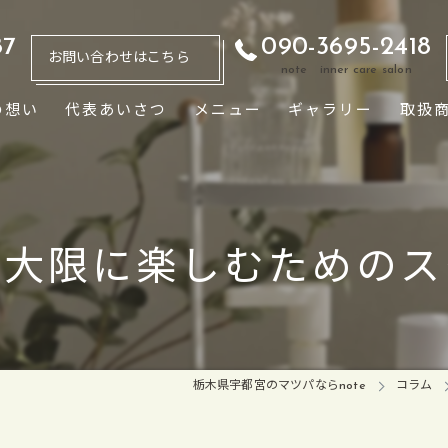
87
090-3695-2418
お問い合わせはこちら
note inner care salon
の想い
代表あいさつ
メニュー
ギャラリー
取扱
最大限に楽しむためのス
栃木県宇都宮のマツパならnote
コラム